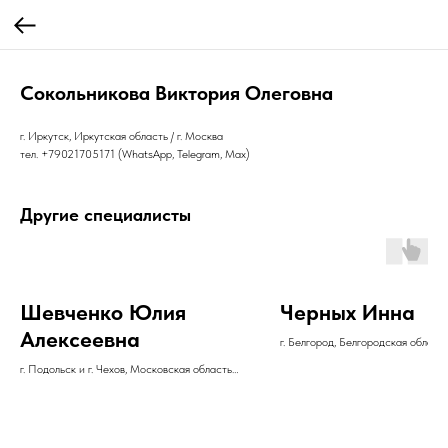
Сокольникова Виктория Олеговна
г. Иркутск, Иркутская область / г. Москва
тел. +79021705171 (WhatsApp, Telegram, Max)
Другие специалисты
Шевченко Юлия
Черных Инна
Алексеевна
г. Белгород, Белгородская област
тел. +79056748585 (WhatsApp)
г. Подольск и г. Чехов, Московская область
тел. +79260385044 (Telegram, WhatsApp)