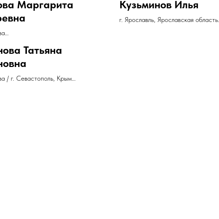
ова Маргарита
Кузьминов Илья
9151441126
ревна
г. Ярославль, Ярославская область
аланс, скандинавская ходьба
тел. +79159753950
ва
9588081146 (WhatsApp)
нова Татьяна
новна
ва / г. Севастополь, Крым
79269243927
ps://vk.com/public45959066,
ww.ivanova-
.ru/methodology/osteobalans