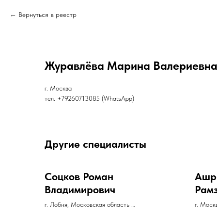
Вернуться в реестр
Журавлёва Марина Валериевн
г. Москва
тел. +79260713085 (WhatsApp)
Другие специалисты
Соцков Роман
Ашр
Владимирович
Рам
г. Лобня, Московская область
г. Моск
тел. +79267766761 (WhatsApp, Тelegram)
Санкт-П