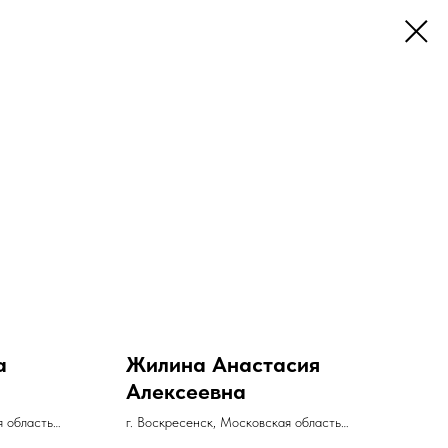
а
Жилина Анастасия
Алексеевна
я область
г. Воскресенск, Московская область
тел. +79167392702