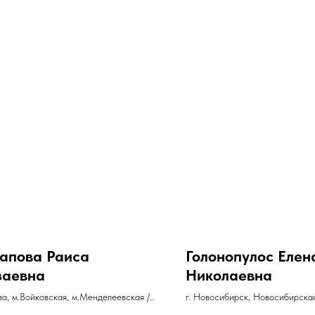
а
апова Раиса
Голонопулос Елен
заевна
Николаевна
ва, м.Войковская, м.Менделеевская / г.
г. Новосибирск, Новосибирска
етербург (также выезд к клиенту на
тел. +79133732007