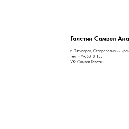
Галстян Самвел Ан
г. Пятигорск, Ставропольский кра
тел. +79663181133
VK: Самвел Галстян