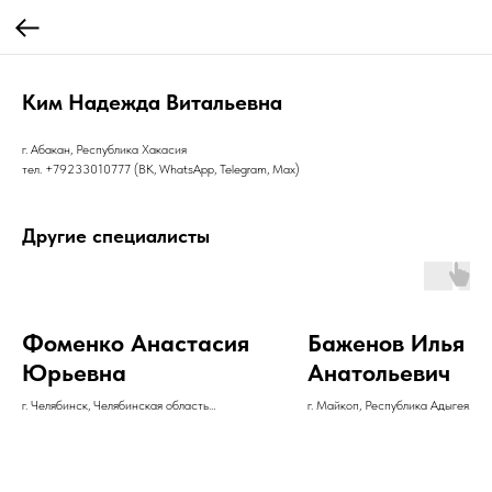
Ким Надежда Витальевна
г. Абакан, Республика Хакасия
тел. +79233010777 (ВК, WhatsApp, Telegram, Max)
Другие специалисты
Фоменко Анастасия
Баженов Илья
Юрьевна
Анатольевич
г. Челябинск, Челябинская область
г. Майкоп, Республика Адыгея
тел. +79227100727
тел. +79182269951
VK: https://vk.com/id10084200