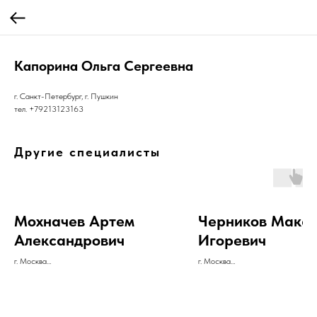
Капорина Ольга Сергеевна
г. Санкт-Петербург, г. Пушкин
тел. +79213123163
Другие специалисты
Мохначев Артем
Черников Макс
Александрович
Игоревич
г. Москва
г. Москва
тел. +79099367023
тел. +79061673772